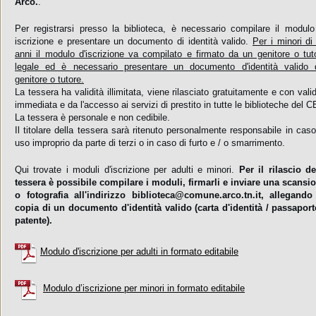
Arco.
.
Per registrarsi presso la biblioteca, è necessario compilare il modulo
iscrizione e presentare un documento di identità valido.
Per i minori di
anni il modulo d'iscrizione va compilato e firmato da un genitore o tut
legale ed è necessario presentare un documento d'identità valido 
genitore o tutore.
La tessera ha validità illimitata, viene rilasciato gratuitamente e con valid
immediata e da l'accesso ai servizi di prestito in tutte le biblioteche del C
La tessera è personale e non cedibile.
Il titolare della tessera sarà ritenuto personalmente responsabile in caso
uso improprio da parte di terzi o in caso di furto e / o smarrimento.
Qui trovate i moduli d'iscrizione per adulti e minori.
Per il rilascio de
tessera è possibile compilare i moduli, firmarli e inviare una scansi
o fotografia all'indirizzo biblioteca@comune.arco.tn.it, allegando
copia di un documento d'identità valido (carta d'identità / passaport
patente).
Modulo d'iscrizione per adulti in formato editabile
Modulo d’iscrizione per minori in formato editabile