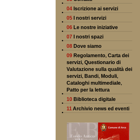
04
Iscrizione ai servizi
05
I nostri servizi
06
Le nostre iniziative
07
I nostri spazi
08
Dove siamo
09
Regolamento, Carta dei
servizi, Questionario di
Valutazione sulla qualità dei
servizi, Bandi, Moduli,
Cataloghi multimediale,
Patto per la lettura
10
Biblioteca digitale
11
Archivio news ed eventi