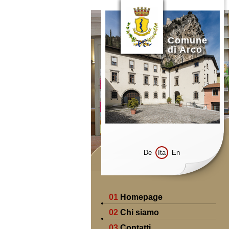
Comune
di Arco
De
Ita
En
01
Homepage
02
Chi siamo
03
Contatti