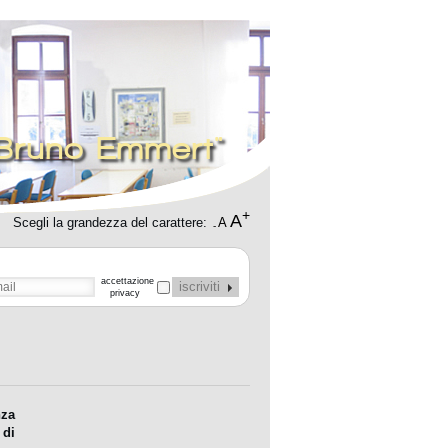
"Bruno Emmert"
+
A
Scegli la grandezza del carattere:
A
-
accettazione
iscriviti
privacy
nza
 di