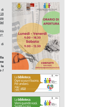
 di
 18
ore
del
ità
BT.
 di
lla
one
 la
o /