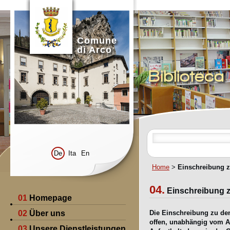
Comune
di Arco
Bibliotec
De
Ita
En
Home
>
Einschreibung z
04.
Einschreibung z
01
Homepage
02
Über uns
Die Einschreibung zu den
offen, unabhängig vom Al
03
Unsere Dienstleistungen