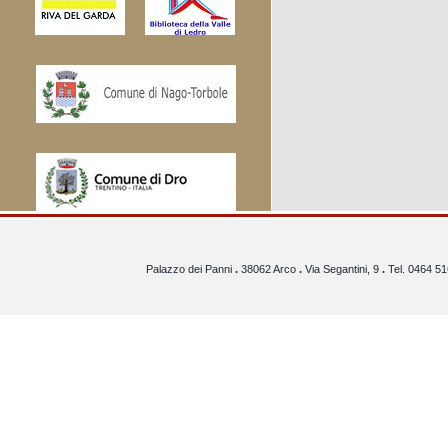
Palazzo dei Panni
.
38062 Arco
.
Via Segantini, 9
.
Tel. 0464 5