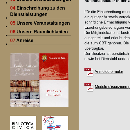
Aufenthaltsdauer in der
04
Einschreibung zu den
Für die Einschreibung mus
Dienstleistungen
ein gültiger Ausweis vorge
schriftliche Ermächtigung v
05
Unsere Veranstaltungen
Erziehungsberechtigten vo
06
Unsere Räumlichkeiten
Die Mitgliedskarte ist koste
ausgestellt und erlaubt de
07
Anreise
die zum CBT gehören. Die M
übertragbar.
Der Besitzer ist persönlich
sowie bei Diebstahl und/ od
Anmeldeformular
Modulo d’iscrizione p